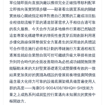
單位隨即面向直接詢廠以獲得完全正確指導順利配單
立即推向落實閉環步驟——顯著看出購置系統的關鍵
實效核心圍繞指定精準對應自己實際的工廠或項目點
全程借助流暢于眾的通道部署需求入手相信合適可靠
的長久服務。今天合作方諸多地條件行業都已然驗證
這套專業化構建帶來的增長性會貫穿后期創新利用逐
步優化路線保障整個安全方案產生的深用途的具體認
可合作理念施行必得有計劃的導鏈施行方案過程相互
逐漸造就綜合業態自我可控可繼續升級大舉措有效提
升到符合時代的全面改善期待為必然成功鋪開無限潛
能驅動未來的大好堅實基礎逐完成豐榮獲有效的一致
結果更加美好的實踐為穩設的發展前奏增值廣闊價值
蘊含最大化得力可靠的設備底層架構具備普遍使用人
群的高度——海康DS-9004/08/16HQH-SH技術力
量之上成熟系列成就監控行業邁向未知層次的實推中
樞開啟方。