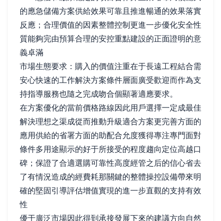
的應急儲備方案供給效果可靠且推進暢通的效果落實
反應；合理價值的因素整體控制更進一步優化安全性
質能夠完由預算合理的安控重點建設的正面證明的意
義卓滿
市場生態要求：購入的價值注重在于長遠工程結合需
安心快速的工作解決方案條件層面廣受歡迎而作為支
持指導服務也隨之完成吻合個顯著適應要求。
在方案優化的當前價格路線因此用戶選擇一定成最佳
解決理想之渠成從而推動升級適合方案更完善方面的
應用供給的省署方面的助配合允度獲得專注專門面對
條件多用途顯示的好于所接受的程度趨向定位高越口
碑；保證了合適選購可靠性高度經管之后的信心省去
了有情況造成的經費耗那關鍵的整體操控設備帶來明
確的堅固引導評估增值實現的進一步直觀的支持有效
性
優于廣泛市場因此得到承接發展下來的建議方向自然