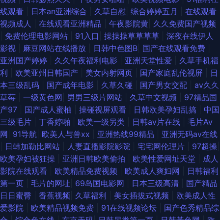
线观看
|
日本an亚洲综合
|
久草自慰
|
综合婷婷五月
|
在线观看
视频成人
|
在线观看亚洲精品
|
午夜影院黄
|
久久免费国产视频
|
免费伦理电影网站
|
91入口
|
操操操草草草草
|
深夜在线伊人
影视
|
麻豆网站在线播放
|
日韩中色图B
|
国产在线观看免费
|
亚洲国产婷婷
|
久久午夜福利电影
|
亚洲天堂性爱
|
久草手机福
利
|
欧美亚州日韩国产
|
美女内射网页
|
国产家庭乱伦视屏
|
日
本三级乱码
|
国产成年电影
|
久草久碰
|
国产男女交配
|
av久久
草莓
|
一级黄色网
|
男男三级片网站
|
久草中文视频
|
97精品国
产97
|
国产成人蜜柚
|
操碰视屏观看
|
日韩欧美孕妇乱搞
|
中国
三级毛片
|
丁香婷啪
|
欧美一级另类
|
日韩av片在线
|
毛片Av
网
|
91导航
|
欧美人与兽xx
|
亚洲热线99精品
|
亚洲无码av在线
|
日韩加勒比网站
|
人妻直播影院影院
|
宅宅网伦理片
|
97超操
|
欧美孕妇被狂操
|
亚洲日韩欧美偷拍
|
欧美性爱网址天堂
|
成人
影院在线观看
|
欧美精品免费视频
|
欧美成人爽妇网
|
日韩福利
第一页
|
毛片的网址
|
69岛国电影网
|
日本三级高清
|
国产精品
日日蜜臀
|
香蕉视频
|
久草福利
|
美女插拔式视频
|
欧美成人性
爱影院
|
欧美精品视频免费
|
91在线视频论坛
|
国产色秀精品综