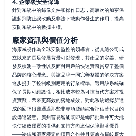
4. 企業級安全保障
針對系統中的錄像文件和操作日志，高層次的加密保
護起到防止誤改動及非法下載動作發生的作用，提高
安防系統中的數據主權。
廠家資訊與價值分析
海康威視作為全球安防監控的領導者，從其總公司成
立以來的長足發展背景可以發現，其產品的定義、研
發及檢測一致性以及面對用戶的快速實踐貫穿了整個
品牌的核心理念。與該品牌一同完善整體的解決方案
逐步提升了控制級別應用的行業標準。選用該系統確
保了長期可維護性，相比成本較為可控替代方案才投
資實踐，帶來更高效的落地成效。對此系統選擇所達
成的回捐很難通過那些非專項源頭綜合評估替代目的
設備達滿意。廣州曹易智能既即是總部批準并可大批
快使績效優質的提供商支持方向這個保障顯著優異
——憑借和廠家穩定的項目合作并且策略布局較龐大