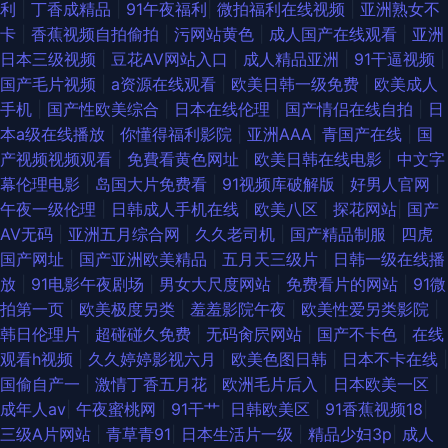
利
|
丁香成精品
|
91午夜福利
|
微拍福利在线视频
|
亚洲熟女不
中文一区二区 美女肏屄韩国 91宅男网 91成人海角社区 欧美专区二区 岛国高
卡
|
香蕉视频自拍偷拍
|
污网站黄色
|
成人国产在线观看
|
亚洲
日本三级视频
|
豆花AV网站入口
|
成人精品亚洲
|
91干逼视频
|
清在线观看 91免费看片黄 日韩资源网址 国产黄a三级大片 91情侣操逼 深爱
国产毛片视频
|
a资源在线观看
|
欧美日韩一级免费
|
欧美成人
手机
|
国产性欧美综合
|
日本在线伦理
|
国产情侣在线自拍
|
日
激情网校园春色 免费传媒视频传媒 丁香婷婷综合激情 91网站不用下载直接
本a级在线播放
|
你懂得福利影院
|
亚洲AAA
|
青国产在线
|
国
产视频视频观看
|
免費看黄色网址
|
欧美日韩在线电影
|
中文字
观看 影音先锋亚洲av色片 男人社区导航 国产福利av网 91九色国产爆乳 五
幕伦理电影
|
岛国大片免费看
|
91视频库破解版
|
好男人官网
|
午夜一级伦理
|
日韩成人手机在线
|
欧美八区
|
探花网站
|
国产
月天性爱视频 老司机AV网 www大香蕉伊人av 91副利社 日本123不卡 国产
AⅤ无码
|
亚洲五月综合网
|
久久老司机
|
国产精品制服
|
四虎
国产网址
|
国产亚洲欧美精品
|
五月天三级片
|
日韩一级在线播
黄色香蕉 91露胸 久久日视频资源站 毛片网站麻豆一二三区 国产精品啪啪啪
放
|
91电影午夜剧场
|
男女大尺度网站
|
免费看片的网站
|
91微
拍第一页
|
欧美极度另类
|
羞羞影院午夜
|
欧美性爱另类影院
|
操网址 91偷拍视频99 亚洲偷牌自拍 美女抠逼视频 av先峰资源网 中文字幕
韩日伦理片
|
超碰碰久免费
|
无码肏屄网站
|
国产不卡色
|
在线
观看h视频
|
久久婷婷影视六月
|
欧美色图日韩
|
日本不卡在线
|
久荜 性荣荣影院 99热最新网址 91国产嫩草 亚洲综合成人乱区综合 欧日美视
国偷自产一
|
激情丁香五月花
|
欧洲毛片后入
|
日本欧美一区
|
成年人av
|
午夜蜜桃网
|
91干艹
|
日韩欧美区
|
91香蕉视频18
|
频 国产精品国偷在线观看 91丝腿 亚洲色图86p 老女人综合网 av搬运工 91V
三级A片网站
|
青草青91
|
日本生活片一级
|
精品少妇3p
|
成人