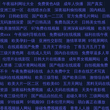
|
午夜福利网址大全
|
免费黄色A级
|
成年人快播
|
国产真实
|
碰中文91 91茄子蜜桃 影音先锋国产AV 四虎音影 美女足交 91美脚足恋 夜夜
亚洲三级一区
|
在线喷水白浆
|
深夜福利偷拍视频
|
国内精品
99
|
日韩欧影院
|
国产欧美一二三区
|
官方免费毛片网站
|
日韩
精精 日韩精品黄色 狼人久久伊人 国产精品精品自在线拍 Www久草 国产熟
无码激情深爱
|
国产日韩高清
|
免费岛国大片
|
日韩美女性感
|
欧美激情国产区
|
97免费在线视频
|
亚洲深夜福利视频
|
欧美另
nv91 欧美福利在线 www2AV色图 91给我女成人 91饭店丝袜足交福利彩票
类xxx
|
午夜福利导航在线
|
免费福利在线视频
|
福利在线午夜
视频
|
欧美孕妇一级
|
亚洲性交影院
|
激情草草网
|
91视屏网玖
色璐璐视频在线 91精品免费视频在线观看 91黄色片子在线观看 五月天五码
玖
|
在线观看国产免费
|
五月天丁香综合
|
丁香五月五月丁香
|
三级片黄色网
|
在线成人无码
|
国内自在线拍
|
免费草逼多人草
|
伦理片在线影院
|
日韩大片在线播放
|
成年男女视频网站
|
成
人禁播
|
三级片黄网站视频
|
国产电影在线观看
|
自拍视频免费
不卡
|
午夜免费福利在线
|
永久免费中文
|
日本在线艺术写真
|
福利在线视频网站
|
欧美三级导航
|
国产欧美日韩
|
激情综合网
站
|
欧美大片一区二区
|
性欧美60
|
五月天网址
|
黑料无码在线
资源
|
深夜福利免费视频
|
成人无码在线播放
|
天美午夜影视
|
午夜三级伦理片
|
国产精品自拍乱伦
|
超碰久草55
|
三级网站视
频
|
91传媒网
|
91视频99
|
日本伦理片网站
|
萌白酱正在播放
|
香蕉视频操人网站
|
操碰免费视频观看
|
青青人人操
|
国产在线