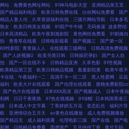
网站
|
免费黄色网址网站
|
91神马电影天堂
|
亚洲精品第五页
|
国产精品福利电影
|
欧美日韩免费在线
|
白丝网站免费看
|
国产
精品人妻人伦
|
久草资源福利在线
|
三级片网站导航
|
日本多毛
熟女
|
欧美日韩美女视频
|
91国产牛牛碰
|
无码肏逼
|
波多野结
|
日本高清精品
|
欧美午夜刺激影院
|
黄色网纸免费看
|
91刺激自
拍
|
青青草在线看
|
日韩电影观看
|
国产视频三
|
国产第一区
|
69性影院
|
青青操人人
|
在线观看三级网址
|
日韩高清免费视频
|
国产人妖视频0
|
欧美另类日韩
|
日韩操屄孕妇
|
国产女人自
拍
|
国产一区在线不卡
|
日韩精品亚洲
|
久草色影
|
91性视频
|
欧美精品第三页
|
欧美日韩精品视频
|
羞羞影院黄
|
欧美午夜不
卡在线
|
午夜福利一二
|
高清不卡一区二区
|
黑人性爱网
|
豆花
福利
|
欧美大片在线观看
|
国产伦理在线观看
|
蜜桃免费影院cc
|
国产色片在线观看
|
日本XXX高清
|
国产视频成人
|
日本午夜福
利网
|
日日干夜夜骑
|
97色在线视频
|
91绿帽
|
日本韩国香港三
级
|
日本成人中文字幕
|
丁香婷婷五月花
|
变态乱伦
|
福利片导
航
|
亚洲情综合五月天
|
av黄色在线播放
|
成人免费视频播放
|
国产精品无
|
成人福利观看
|
伦理电影三级
|
国产在线
|
国产电
影网
|
日韩精品免费看
|
四虎国产
|
五月停停丁香
|
黄片五码
|