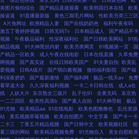
合
|
综合色在线
|
东京无码
|
日韩另类第一页
|
日韩黃色网
|
欧
美图片偷拍综合
|
国产精品直接观看
|
欧美韩国日本在线
|
欧美
操逼逼
|
91直播最新版
|
黄色三期毛片网站
|
性欧美另类三三区
|
A片免网址
|
欧洲精品人妻
|
国产在线奶奶色
|
福利午夜有码
|
激五丁香婷婷视频
|
日韩旡码Tv
|
日本精品成人
|
国产精品不卡
视频
|
午夜极品福利
|
性深夜福利社
|
国产日韩欧美网站
|
91热
精品视频
|
91大神黑丝内射
|
欧美另类网页
|
91视频第一页
|
国
产精品一区欧美
|
成人午夜在线电影
|
日本在线直播
|
久草免费
网视频
|
国产真实迷
|
在线日韩欧美国产
|
91夫妻自拍
|
欧美乱
爱视频
|
日韩A级片
|
国产萌白酱视频
|
微拍福利影院
|
国产福
利深夜挤奶
|
国产最新激情
|
国产福利网
|
极品一线天av
|
免费
看草逼大全
|
久久深夜福利视频
|
一卡二卡日韩在线
|
成人a在
线
|
人妖大片
|
东京熟女三级片
|
乱子伦91
|
全黄无码
|
东京热
一二三四区
|
欧美性高清b
|
国产素人自拍
|
91大神导航
|
极品
91尤物
|
欧美精品aa
|
91在线电影
|
欧美色图撸撸色
|
乱伦资源
站
|
黄瓜视频草莓视频
|
欧美自拍图片
|
中文字幕
|
国产卡一卡
二卡三
|
丁香五月精品视频
|
国产日韩中文
|
欧美视频社区
|
能
看三级的网站
|
欧美精品视频免费
|
91尤物后入
|
美女自慰欧美