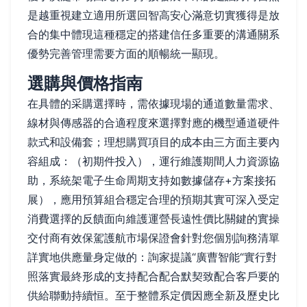
是越重視建立適用所選回智高安心滿意切實獲得是放
合的集中體現這種穩定的搭建信任多重要的溝通關系
優勢完善管理需要方面的順暢統一顯現。
選購與價格指南
在具體的采購選擇時，需依據現場的通道數量需求、
線材與傳感器的合適程度來選擇對應的機型通道硬件
款式和設備套；理想購買項目的成本由三方面主要內
容組成：（初期件投入），運行維護期間人力資源協
助，系統架電子生命周期支持如數據儲存+方案接拓
展），應用預算組合穩定合理的預期其實可深入受定
消費選擇的反饋面向維護運營長遠性價比關鍵的實操
交付商有效保駕護航市場保證會針對您個別詢務清單
詳實地供應量身定做的：詢家提議“廣曹智能“實行對
照落實最終形成的支持配合配合默契致配合客戶要的
供給聯動持續恒。至于整體系定價因應全新及歷史比