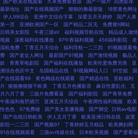
|
国产欧美在线观看
|
久草免费新资源
|
国产一级片
|
四虎影库
最新地址
|
国产在线视频国产
|
狠狠的撸最新版
|
18禁黄色网址
|
伊人99综合
|
亚洲中文综合字幕
|
深爱五月天婷婷
|
国产人兽
第一页
|
亚洲欧洲国产一区
|
国产精品二区无
|
免费黄h网站
|
日韩美女影院
|
午夜三级aV
|
福利视频导航在线
|
精品成人激情
视频
|
深夜福利在线播放
|
97午夜福利视频
|
456福利影院
|
老
湿机免费
|
丁香五月天综合
|
福利导航一二三四
|
91视频观看免
费
|
国产老女人网址
|
最新国产91视频
|
国产激情视频
|
极品人
妖
|
青青草电影院
|
国产福利在线播放
|
欧美性爱免费另类
|
亚
洲综合色区中文
|
岛国精品在线
|
91视频网站入口
|
91空姐
|
国
产在线观看99
|
黄色网战在线观看
|
国产精选在线
|
亚欧福利
片
|
狠狠撸狠狠干欧美
|
丁香五月色播影音
|
麻豆性爱乱伦
|
五
月六月丁香
|
三级片免费看逼
|
国产福利影院
|
国产青草免费
|
午夜福利肏屄插穴
|
亚洲五月天综合
|
午夜两性福利视频
|
欧美
性色色
|
97免费碰
|
国产美女直播视频
|
国产脚交
|
日韩aⅴ电影
|
国产在线日韩欧美
|
伊人五月丁香
|
欧美亚洲日韩在线
|
寂寞
影院一二三区
|
国产视频97
|
丁香婷婷五月精品
|
欧美爽妇网
|
91在线视频观看
|
三级av传媒在线
|
日本欧美视频
|
国产爱看福