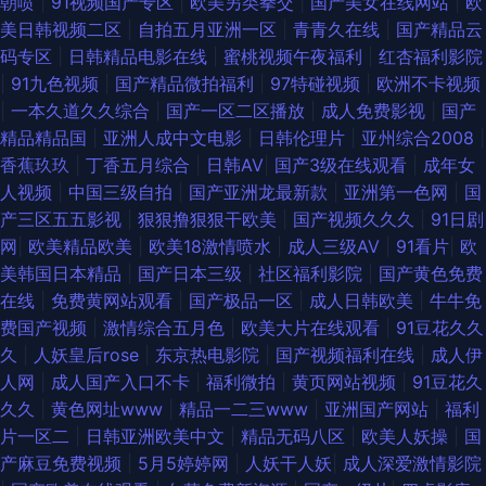
朝喷
|
91视频国产专区
|
欧美另类拳交
|
国产美女在线网站
|
欧
美日韩视频二区
|
自拍五月亚洲一区
|
青青久在线
|
国产精品云
码专区
|
日韩精品电影在线
|
蜜桃视频午夜福利
|
红杏福利影院
|
91九色视频
|
国产精品微拍福利
|
97特碰视频
|
欧洲不卡视频
|
一本久道久久综合
|
国产一区二区播放
|
成人免费影视
|
国产
精品精品国
|
亚洲人成中文电影
|
日韩伦理片
|
亚州综合2008
|
香蕉玖玖
|
丁香五月综合
|
日韩AV
|
国产3级在线观看
|
成年女
人视频
|
中国三级自拍
|
国产亚洲龙最新款
|
亚洲第一色网
|
国
产三区五五影视
|
狠狠撸狠狠干欧美
|
国产视频久久久
|
91日剧
网
|
欧美精品欧美
|
欧美18激情喷水
|
成人三级AV
|
91看片
|
欧
美韩国日本精品
|
国产日本三级
|
社区福利影院
|
国产黄色免费
在线
|
免费黄网站观看
|
国产极品一区
|
成人日韩欧美
|
牛牛免
费国产视频
|
激情综合五月色
|
欧美大片在线观看
|
91豆花久久
久
|
人妖皇后rose
|
东京热电影院
|
国产视频福利在线
|
成人伊
人网
|
成人国产入口不卡
|
福利微拍
|
黄页网站视频
|
91豆花久
久久
|
黄色网址www
|
精品一二三www
|
亚洲国产网站
|
福利
片一区二
|
日韩亚洲欧美中文
|
精品无码八区
|
欧美人妖操
|
国
产麻豆免费视频
|
5月5婷婷网
|
人妖干人妖
|
成人深爱激情影院