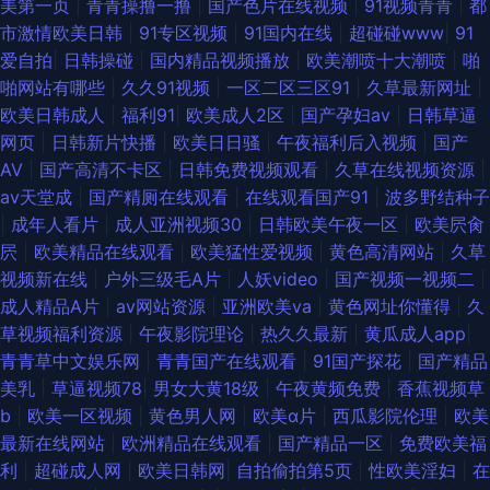
美第一页
|
青青操撸一撸
|
国产色片在线视频
|
91视频青青
|
都
超碰图片 老司机福利电影院 91原创国产 91视日韩人妻 日韩中文 大香蕉青草
市激情欧美日韩
|
91专区视频
|
91国内在线
|
超碰碰www
|
91
爱自拍
|
日韩操碰
|
国内精品视频播放
|
欧美潮喷十大潮喷
|
啪
亚洲伊人变态中文字幕 美欧日韩不卡在线色色 91站色 亚洲欧洲成人综合 九
啪网站有哪些
|
久久91视频
|
一区二区三区91
|
久草最新网址
|
欧美日韩成人
|
福利91
|
欧美成人2区
|
国产孕妇av
|
日韩草逼
re精品视频 91日皮子 青青草综合有 99热热色 四虎久久 91超在线 欧美日韩
网页
|
日韩新片快播
|
欧美日日骚
|
午夜福利后入视频
|
国产
AV
|
国产高清不卡区
|
日韩免费视频观看
|
久草在线视频资源
|
亚洲国产另类 国产精品成人国产 黄色Jm网站 91黄在线观看网 日韩有码在线
av天堂成
|
国产精厕在线观看
|
在线观看国产91
|
波多野结种子
|
成年人看片
|
成人亚洲视频30
|
日韩欧美午夜一区
|
欧美屄肏
免费观看 国产成人宗合 91N视频网z 久久金品视频 91自慰黑丝链接 性欧美
屄
|
欧美精品在线观看
|
欧美猛性爱视频
|
黄色高清网站
|
久草
视频新在线
|
户外三级毛A片
|
人妖video
|
国产视频一视频二
|
99 海角av 91蜜桃麻豆 人人射成人av 国产不卡操逼 91香蕉天美在线观看 尤
成人精品A片
|
av网站资源
|
亚洲欧美va
|
黄色网址你懂得
|
久
草视频福利资源
|
午夜影院理论
|
热久久最新
|
黄瓜成人app
|
物91视频网址 久久精品欧美 久久草成人大香蕉AV 91污导航 色打炮在线免费
青青草中文娱乐网
|
青青国产在线观看
|
91国产探花
|
国产精品
美乳
|
草逼视频78
|
男女大黄18级
|
午夜黄频免费
|
香蕉视频草
视频 国产不卡在线一区 91国模视频 欧美日韩黄页免费看 91在线视频播放 天
b
|
欧美一区视频
|
黄色男人网
|
欧美α片
|
西瓜影院伦理
|
欧美
最新在线网站
|
欧洲精品在线观看
|
国产精品一区
|
免费欧美福
天干天天在 后入妹妹 91麻豆传媒三区 人人九九精 肏女屄视频网 最新91视频
利
|
超碰成人网
|
欧美日韩网
|
自拍偷拍第5页
|
性欧美淫妇
|
在