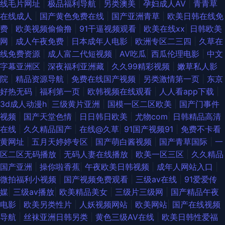
线毛片网址
|
极品福利导航
|
另类澳美
|
孕妇成人AV
|
青青草
老司机 老司机成人福利导航 91资源在线免费视频 午夜私人 精品久久aⅰ 91豆
在线成人
|
国产黄色免费在线
|
国产亚洲青草
|
欧美日韩在线免
费
|
欧美视频偷偷撸
|
91干逼视频观看
|
欧美在线xx
|
日韩欧美
花视频网站 无码免费看 韩美一级黄色 91精品视频专区精品 伊人大香蕉婷婷
网
|
成人午夜免费
|
日本成年人电影
|
欧洲专区二三四
|
久草在
线免费资源
|
成人富二代短视频
|
AV吃瓜
|
西瓜伦理电影
|
中文
美女白絲18禁 91在线精品视频 午夜伦理香港 欧美女同 av大片在线影视 亚洲
字幕亚洲区
|
深夜福利亚洲藏
|
久久99精彩视频
|
嫩草私人影
院
|
精品资源导航
|
免费在线国产视频
|
另类激情第一页
|
东京
色情影视在线观看 精品人妻免费 91草莓在线看 欧美成人A区 97在线香蕉 伊
好热无码
|
福利第一页
|
欧韩视频在线观看
|
人人看app下载
|
3d成人动漫h
|
三级黄片亚洲
|
国模一区二区欧美
|
国产门事件
人久久新址 九九精品这里有 av大蕉 自拍第一页 欧美日韩精品在线观看 99热
视频
|
国产天堂色情
|
日日韩日欧美
|
尤物com
|
日韩精品高清
在线
|
久久精品国产
|
在线@久草
|
91国产视频91
|
免费不卡看
这里有精品 51永久免费探花 日韩理论在线 国产22页 91蜜桃网址 色蜜桃臀部
黄网址
|
五月天婷婷专区
|
国产萌白酱视频
|
国产青草国际
|
一
区二区无码播放
|
无码人妻在线播放
|
欧美一区三区
|
久久精品
黑料第一页 91色情在线观看 五月婷婷欧美色日韩 欧美成人性爱美女91 趁人
国产亚洲
|
操你啦香蕉
|
午夜欧美日韩视频
|
成年人网站入口
|
微拍福利小视频
|
国产视频免费观看
|
三级av在线
|
91爱爱传
福利在线 91次元黄色观看链接 人妖巨炮福利 超碰免费91 91福利址 人妖h片
媒
|
三级av播放
|
欧美精品美女
|
三级片三级网
|
国产精品午夜
电影
|
欧美另类性片
|
人妖视频网站
|
欧美网站
|
国产在线视频
软件 人妖伪娘在线 国产成人宗合 91国产视频在线 人人射第九页 超碰91在线
导航
|
丝袜亚洲日韩另类
|
黄色三级AV在线
|
欧美日韩性爱福