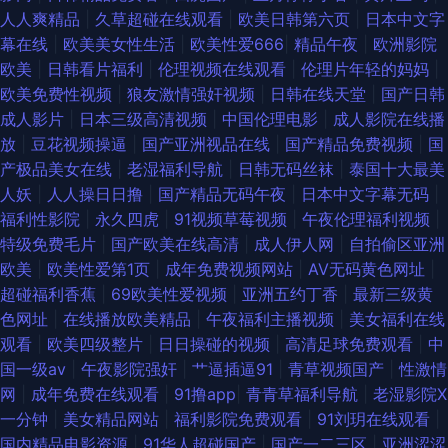
人人爽精品
|
久草超碰在线观看
|
欧美日韩第六页
|
日本中文字
幕在线
|
欧美美女性生活
|
欧美性爱666
|
精品午夜
|
欧洲影院
欧美
|
日韩看片福利
|
伦理视频在线观看
|
伦理片年轻的妈妈
|
欧美免费性视频
|
狼友激情强奸视频
|
日韩在线天堂
|
国产日韩
成人影片
|
日本三级高清视频
|
中国伦理电影
|
成人影院在线播
放
|
豆花视频操逼
|
国产亚洲视品在线
|
国产精品免费视频
|
国
产极品美女在线
|
老湿福利导航
|
日韩无码丝袜
|
泰国十大最美
人妖
|
人人操日日撸
|
国产精品无码午夜
|
日本中文字幕无码
|
福利性影院
|
永久四虎
|
91视频草莓视频
|
午夜伦理福利视频
|
特级免费毛片
|
国产欧美在线高清
|
成人伊人网
|
自拍偷区亚洲
欧美
|
欧美性爱第1页
|
成年免费视频网站
|
AV无码黄色网址
|
超碰福利香蕉
|
69欧美性爱视频
|
亚洲五约丁香
|
最新三级黄
色网址
|
在线播放欧美精品
|
午夜福利主播视频
|
美女福利在线
观看
|
欧美四级整片
|
日日操碰的视频
|
高清足球免费观看
|
中
国一级av
|
午夜影院强奸
|
艹逼插逼91
|
青草视频国产
|
性激情
网
|
成年免费在线观看
|
91撸app
|
青青草福利导航
|
老湿影院X
一分钟
|
美女精品网站
|
福利影院免费观看
|
91刘玥在线观看
|
国内精品电影资源
|
91华人超碰国产
|
国产一二三区
|
亚洲涩涩