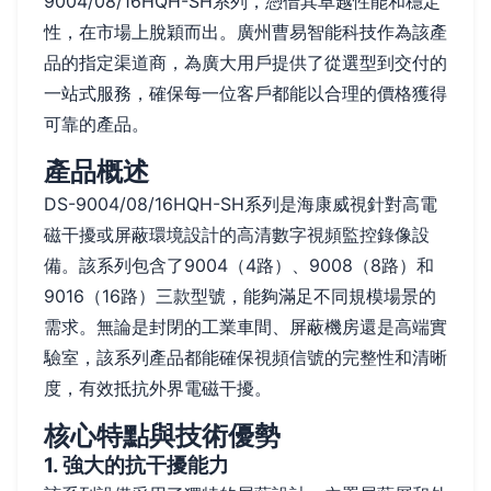
9004/08/16HQH-SH系列，憑借其卓越性能和穩定
性，在市場上脫穎而出。廣州曹易智能科技作為該產
品的指定渠道商，為廣大用戶提供了從選型到交付的
一站式服務，確保每一位客戶都能以合理的價格獲得
可靠的產品。
產品概述
DS-9004/08/16HQH-SH系列是海康威視針對高電
磁干擾或屏蔽環境設計的高清數字視頻監控錄像設
備。該系列包含了9004（4路）、9008（8路）和
9016（16路）三款型號，能夠滿足不同規模場景的
需求。無論是封閉的工業車間、屏蔽機房還是高端實
驗室，該系列產品都能確保視頻信號的完整性和清晰
度，有效抵抗外界電磁干擾。
核心特點與技術優勢
1. 強大的抗干擾能力