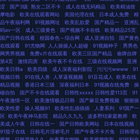
涩
|
国产3级
|
熟女二区不卡
|
成人在线无码精品
|
欧美精油按
摩电影
|
欧美在线观看网站
|
美国伦理在线
|
日本成人免费
|
精
品午夜福利网
|
91视频网址
|
欧美乱欲爱
|
国产精品一
|
亚洲乱
码av一区
|
成人三级黄色
|
国产视频不卡在线
|
欧美精品25页
|
国产日韩在线看
|
校园春色～综合网
|
成人亚洲自拍
|
国产黄色
在线观看
|
91尤物网
|
人人操操人人超碰
|
91视频种子
|
男男色
网男男视频
|
免费v片在线观看
|
欧美三区国产精品
|
偷牌自牌
第4页
|
激情四房
|
欧美午夜不卡在线
|
三级在线视频网
|
亚洲
欧美日韩a
|
欧美四级
|
成人深夜福利影院
|
污污污wwww
|
91
视频日韩
|
91在线人兽
|
人草逼视频频
|
91豆花成人
|
欧美在线
精品视频
|
香港日本三级
|
深夜福利日本
|
91视频在线免费
|
操
碰自拍
|
国产不卡在线观看
|
日韩性xxxxx 日韩性爱113页
|
91
午夜激情一区
|
欧美激情极品日韩
|
国产麻豆免费视频
|
狠狠操
欧美性爱
|
操人视频91
|
欧美性乱插插插
|
人妻系列
|
91国产一
区
|
欧美午夜神马影院
|
精品久久九九
|
波多野结家庭教师
|
欧
美成人午夜
|
日韩在线一
|
国产日韩欧美网站
|
日本在线视频
|
91茄子在线
|
日韩毛片淫秽毛片
|
国产午夜不卡片免
|
日韩理论
视频
|
日韩瑟热久久
|
午夜男女啪啪
|
欧美视频电影
|
91福利在