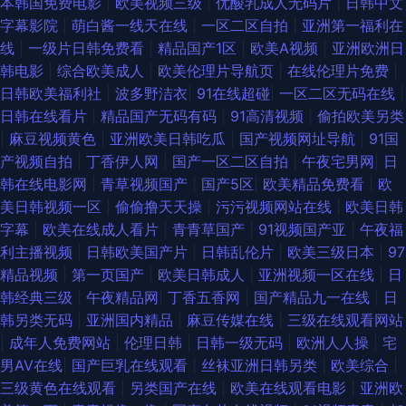
本韩国免费电影
|
欧美视频三级
|
优酸乳成人无码片
|
日韩中文
豆花社区久久 91色狼视频全集 日韩久久 www黄色 淫语对白刺激对HD 久草
字幕影院
|
萌白酱一线天在线
|
一区二区自拍
|
亚洲第一福利在
线
|
一级片日韩免费看
|
精品国产1区
|
欧美A视频
|
亚洲欧洲日
社区在线 91手机在线视频观看 日韩欧美啪啪啪网 爱豆传媒91 淫淫网色五月
韩电影
|
综合欧美成人
|
欧美伦理片导航页
|
在线伦理片免费
|
日韩欧美福利社
|
波多野洁衣
|
91在线超碰
|
一区二区无码在线
|
一区 日韩欧美国产精码蜜 成人福利影院无码 91人妻人精人人操 色情黄色片
日韩在线看片
|
精品国产无码有码
|
91高清视频
|
偷拍欧美另类
|
麻豆视频黄色
|
亚洲欧美日韩吃瓜
|
国产视频网址导航
|
91国
99热在线观看韩国 天天干天天sge 东京热淫视频在线观看 91艹逼网 黄色性
产视频自拍
|
丁香伊人网
|
国产一区二区自拍
|
午夜宅男网
|
日
韩在线电影网
|
青草视频国产
|
国产5区
|
欧美精品免费看
|
欧
情网站 91国产情侣在线视频 欧美性交A∨ 91学社视频在线 日韩伦理在线视频
美日韩视频一区
|
偷偷撸天天操
|
污污视频网站在线
|
欧美日韩
字幕
|
欧美在线成人看片
|
青青草国产
|
91视频国产亚
|
午夜福
av在现 先锋影音91欧美 九九打炮 91久久九色蝌蚪 欧美一级A片久久 91在线
利主播视频
|
日韩欧美国产片
|
日韩乱伦片
|
欧美三级日本
|
97
精品视频
|
第一页国产
|
欧美日韩成人
|
亚洲视频一区在线
|
日
观看玖玖 无码砖区 东京热最新地址99 亚洲色图第一页 九9伊人网 91高清视
韩经典三级
|
午夜精品网
|
丁香五香网
|
国产精品九一在线
|
日
韩另类无码
|
亚洲国内精品
|
麻豆传媒在线
|
三级在线观看网站
频免费观看 日本生活片 草莓视频免费看 综合久色AⅤ日韩精品 九一久久国产
|
成年人免费网站
|
伦理日韩
|
日韩一级无码
|
欧洲人人操
|
宅
男AV在线
|
国产巨乳在线观看
|
丝袜亚洲日韩另类
|
欧美综合
|
精品 91看片操 欧美妞干网 91中文资源在线 深深爱激情婷婷 福利姬com 91
三级黄色在线观看
|
另类国产在线
|
欧美在线观看电影
|
亚洲欧