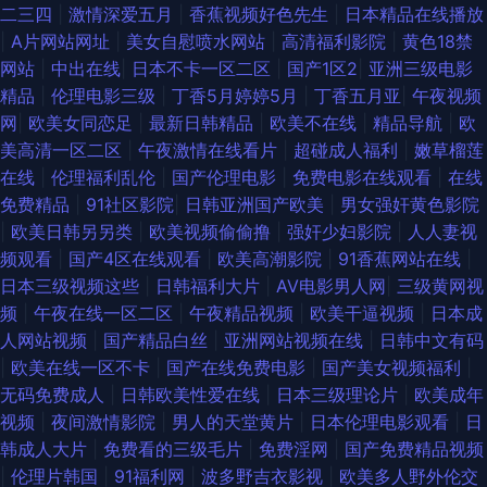
二三四
|
激情深爱五月
|
香蕉视频好色先生
|
日本精品在线播放
观看一起草 91岁成人网站 91巨炮免费观看视频 东方日本不卡一区二区 91一
|
A片网站网址
|
美女自慰喷水网站
|
高清福利影院
|
黄色18禁
网站
|
中出在线
|
日本不卡一区二区
|
国产1区2
|
亚洲三级电影
起超碰 91成人福利在线视频 丝袜人妻一区二区三区 久久手机午夜福利视频
精品
|
伦理电影三级
|
丁香5月婷婷5月
|
丁香五月亚
|
午夜视频
网
|
欧美女同恋足
|
最新日韩精品
|
欧美不在线
|
精品导航
|
欧
黑丝诱惑国产 大香蕉青草 精品一二三四五九V 欧美一区二区高潮喷水 九九
美高清一区二区
|
午夜激情在线看片
|
超碰成人福利
|
嫩草榴莲
在线
|
伦理福利乱伦
|
国产伦理电影
|
免费电影在线观看
|
在线
精在线 成人精品欧美日韩 91日韩成人综合 亚洲区少妇婷婷 俺去啦俺去撸
免费精品
|
91社区影院
|
日韩亚洲国产欧美
|
男女强奸黄色影院
|
欧美日韩另另类
|
欧美视频偷偷撸
|
强奸少妇影院
|
人人妻视
www色502com 91啦刺激熟女 亚洲人妻ntr 欧美日韩国产在线 黄色精品网
频观看
|
国产4区在线观看
|
欧美高潮影院
|
91香蕉网站在线
|
日本三级视频这些
|
日韩福利大片
|
AV电影男人网
|
三级黄网视
址 99超碰福利导航 91福利爽片 四虎AV影库 夜夜女人国产精品 性生交视频
频
|
午夜在线一区二区
|
午夜精品视频
|
欧美干逼视频
|
日本成
人网站视频
|
国产精品白丝
|
亚洲网站视频在线
|
日韩中文有码
51视频黑料网站 91n在线国产对白 夜福利导航国产 先锋在线资源网 欧美久
|
欧美在线一区不卡
|
国产在线免费电影
|
国产美女视频福利
|
无码免费成人
|
日韩欧美性爱在线
|
日本三级理论片
|
欧美成年
久区 国产精品综合网 国产在线视频自拍 大香蕉色AV AV鲁鲁亚洲 91视频污
视频
|
夜间激情影院
|
男人的天堂黄片
|
日本伦理电影观看
|
日
韩成人大片
|
免费看的三级毛片
|
免费淫网
|
国产免费精品视频
www 51微拍福利 婷婷福利导航 91抖阴快播在线 午夜成人91 九一情趣片 超
|
伦理片韩国
|
91福利网
|
波多野吉衣影视
|
欧美多人野外伦交