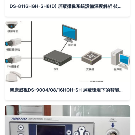
DS-8116HGH-SH8(D) 屏蔽攝像系統設備深度解析 技術、部署與應用前景
海康威視DS-9004/08/16HQH-SH 屏蔽環境下的智能監控利器