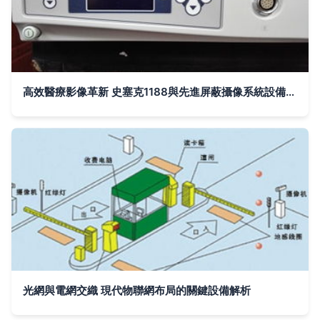
高效醫療影像革新 史塞克1188與先進屏蔽攝像系統設備解析
光網與電網交織 現代物聯網布局的關鍵設備解析