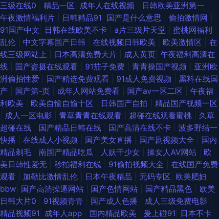
三级在线0
|
精品一区
|
成年人在线视频
|
日韩欧美亚洲第一
|
在线 日本免费97 国产黄色香蕉 99re在线精品 91成人免费电影院 日韩国产成
午夜激情福利片
|
日韩精品91
|
国产是什么意思
|
偷拍激情网
|
91国产中文
|
日韩在线欧美不卡
|
a片三级片天堂
|
蜜桃网福利
人在线 国产精品爱久久 欧美性交精品视频大全 东方在线日韩AV 91久久人人
乱伦
|
中文字幕国产日韩
|
在线视频日韩欧美
|
欧美激情区
|
在
线三级网站上
|
日本高清免费大片
|
成人黄页
|
午夜福利高清在
操人妻 超碰91公开 日本老湿机啪啪视频 九九久久九99 av导航网第一福利
线
|
国产盗摄在线观看
|
91茄子免费
|
青青操国产视频
|
亚洲欧
洲偷拍性爱
|
国产精选免费观看
|
91成人免费视频
|
黑料在线国
91av赵恩静 青青草青草操 91n一页二页三页 91久久性爱网 国模视频对白 人
产
|
国产第-页
|
成年人网站免费看
|
国产aⅴ一区二区
|
午夜福
利欧美
|
欧美自愉自愉十区
|
日韩国产自拍
|
精品国产视频一区
人射亚洲 日本丝袜足交 狼友集中营一本道 超碰刺激福利 91精品在线电影网
|
成人一区电影
|
青草青青在线观看
|
超碰在线观看蜜桃
|
久草
超碰在线
|
国产精品日韩在线
|
国产高清在线不卡
|
波多野结一
日韩精品久久成人无码 91传媒网页播放 91的美女视频 亚欧成人毛片 人人妻
快播
|
在线成人小视频
|
国产美女直播
|
国产剧视频大全
|
国内
精品剃毛
|
南国产精品吃瓜
|
人妖干少女
|
操女人AV网站
|
欧
人人色91 91人妻无码91 香蕉九久 美女AV线 91青娱乐在线导航 中文福利AV
美日韩性爱无
|
秒拍福利在线
|
91偷拍视频大全
|
在线国产免费
观看
|
加勒比激情乱伦
|
日本午夜精品
|
无码专区
|
欧美肥妇
导航 日韩在线视频中文字幕 欧美日韩亚洲色色 久91va久久 wwwav天堂种
bbw
|
国产高清操逼网站
|
国产色情网站
|
国产精品黑色
|
欧美
日韩大片0
|
91视频青青
|
国产成人色播
|
成人三级免费电影
|
子 91性爱网址 日韩无码高清啊啊啊 日本东京热a 后入丝袜在线观看 91在线
精品视频91
|
成年人app
|
国内精品欧美
|
爰上碰91
|
日本不卡